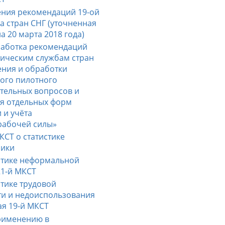
ения рекомендаций 19-ой
да стран СНГ (уточненная
а 20 марта 2018 года)
зработка рекомендаций
ическим службам стран
ения и обработки
ого пилотного
тельных вопросов и
я отдельных форм
 и учёта
рабочей силы»
КСТ о статистике
мики
истике неформальной
21-й МКСТ
стике трудовой
сти и недоиспользования
ая 19-й МКСТ
рименению в