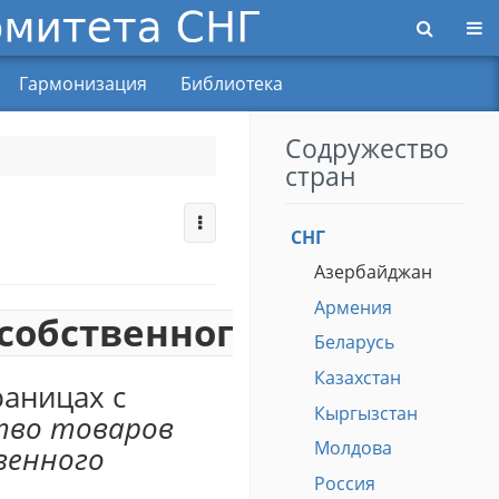
Пер
Гармонизация
Библиотека
Содружество
стран
СНГ
Азербайджан
Армения
 собственного использов
Беларусь
Казахстан
раницах с
Кыргызстан
тво товаров
Молдова
твенного
Россия