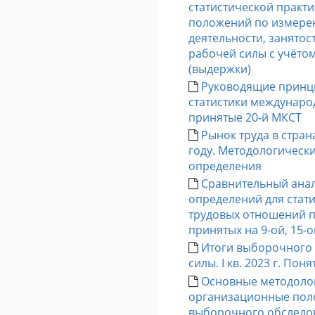
статистической практ
положений по измере
деятельности, занято
рабочей силы с учёто
(выдержки)
Руководящие принц
статистики междунаро
принятые 20-й МКСТ
Рынок труда в стран
году. Методологическ
определения
Сравнительный анал
определений для стат
трудовых отношений 
принятых на 9-ой, 15-
Итоги выборочного
силы. I кв. 2023 г. По
Основные методоло
организационные пол
выборочного обследо