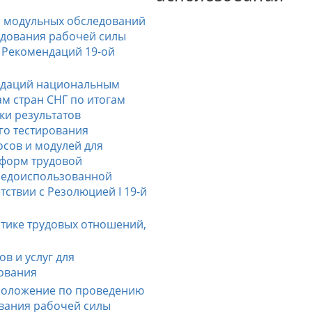
я модульных обследований
едования рабочей силы
м Рекомендаций 19-ой
ндаций национальным
ам стран СНГ по итогам
ки результатов
го тестирования
сов и модулей для
 форм трудовой
 недоиспользованной
тствии с Резолюцией I 19-й
стике трудовых отношений,
в и услуг для
ования
положение по проведению
вания рабочей силы