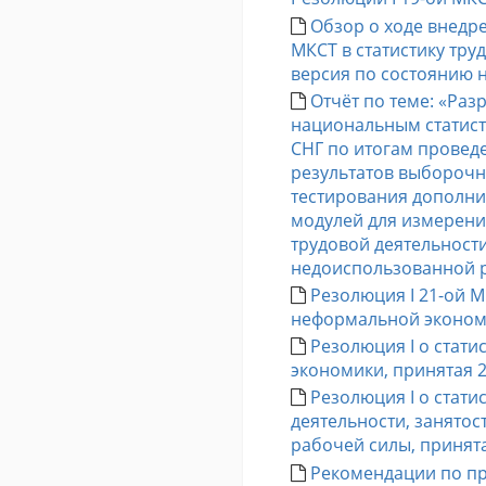
Обзор о ходе внедр
МКСТ в статистику тру
версия по состоянию н
Отчёт по теме: «Ра
национальным статист
СНГ по итогам провед
результатов выборочн
тестирования дополни
модулей для измерени
трудовой деятельности
недоиспользованной 
Резолюция I 21-ой М
неформальной эконо
Резолюция I о стат
экономики, принятая 
Резолюция I о стати
деятельности, занято
рабочей силы, принят
Рекомендации по п