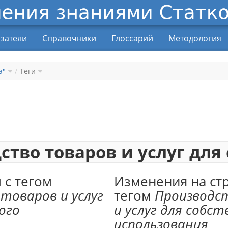
затели
Справочники
Глоссарий
Методология
а"
Теги
ство товаров и услуг для
 с тегом
Изменения на ст
товаров и услуг
тегом
Производс
ого
и услуг для собс
использования