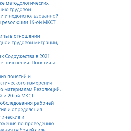
ике методологических
нию трудовой
сти и недоиспользованной
м резолюции 19-ой МКСТ
ипы в отношении
дной трудовой миграции,
ах Содружества в 2021
ие пояснения. Понятия и
из понятий и
истического измерения
по материалам Резолюций,
ой и 20-ой МКСТ
 обследования рабочей
нятия и определения
гические и
ожения по проведению
вания рабочей силы