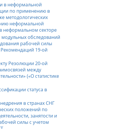
ти в неформальной
ации по применению в
ике методологических
ению неформальной
и в неформальном секторе
я модульных обследований
едования рабочей силы
м Рекомендаций 19-ой
кту Резолюции 20-ой
заимосвязей между
ельности» («О статистике
)
сификации статуса в
внедрения в странах СНГ
ческих положений по
еятельности, занятости и
бочей силы с учетом
СТ