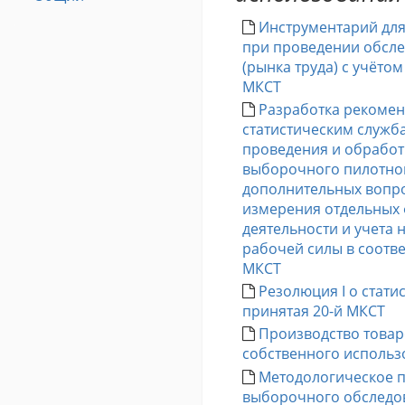
Инструментарий дл
при проведении обсл
(рынка труда) с учёто
МКСТ
Разработка рекоме
статистическим служб
проведения и обработ
выборочного пилотно
дополнительных вопро
измерения отдельных
деятельности и учета
рабочей силы в соотве
МКСТ
Резолюция I о стати
принятая 20-й МКСТ
Производство товаро
собственного использ
Методологическое 
выборочного обследо