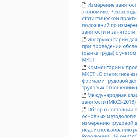
Измерение занятос
экономике: Рекоменд
статистической практ
положений по измер
занятости и занятост
Инструментарий дл
при проведении обсл
(рынка труда) с учето
МКСТ
Комментарии к прое
МКСТ «О статистике в
формами трудовой деят
трудовых отношений»
Международная клас
занятости (МКСЗ-2018)
Обзор о состоянии 
основных методологи
измерению трудовой д
недоиспользованию ра
Резолюции I 19-ой МК