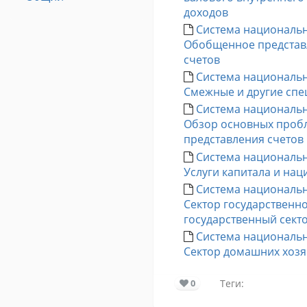
доходов
Система национальны
Обобщенное представ
счетов
Система национальны
Смежные и другие сп
Система национальны
Обзор основных пробл
представления счетов
Система национальны
Услуги капитала и на
Система национальны
Сектор государственн
государственный сект
Система национальны
Сектор домашних хозя
0
Теги: