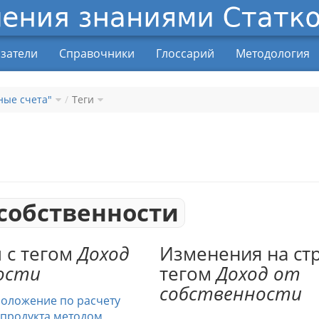
затели
Справочники
Глоссарий
Методология
ные счета"
Теги
 собственности
 с тегом
Доход
Изменения на ст
ости
тегом
Доход от
собственности
оложение по расчету
 продукта методом