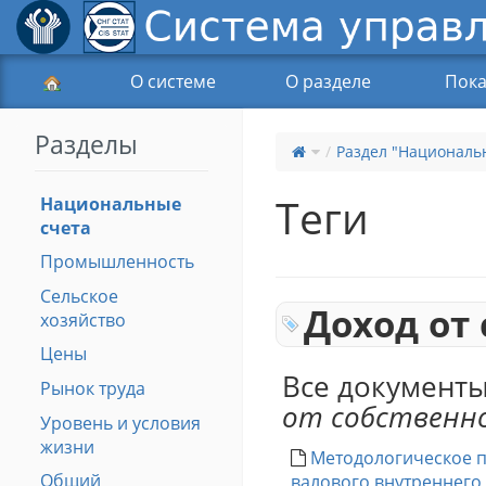
О системе
О разделе
Пока
Разделы
Раздел "Националь
Теги
Национальные
счета
Промышленность
Сельское
Доход от
хозяйство
Цены
Все документы
Рынок труда
от собственн
Уровень и условия
жизни
Методологическое п
Общий
валового внутреннего