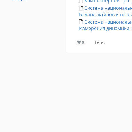
Компьютерное прог
Система национальны
Баланс активов и пасс
Система национальны
Измерения динамики 
0
Теги: