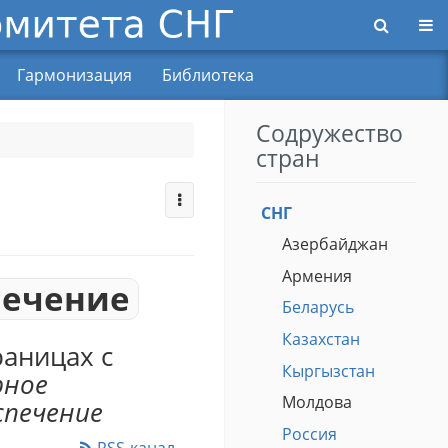
Пер
Гармонизация
Библиотека
Содружество
стран
СНГ
Азербайджан
Армения
печение
Беларусь
Казахстан
раницах с
Кыргызстан
ное
Молдова
спечение
Россия