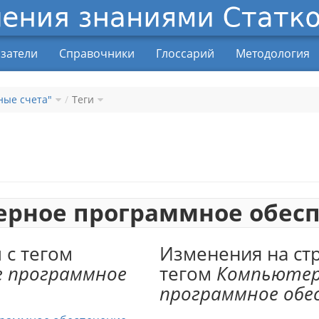
затели
Справочники
Глоссарий
Методология
ные счета"
Теги
рное программное обес
 с тегом
Изменения на ст
 программное
тегом
Компьютер
программное обе