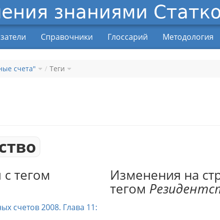
затели
Справочники
Глоссарий
Методология
ные счета"
Теги
ство
 с тегом
Изменения на ст
тегом
Резидентс
х счетов 2008. Глава 11: