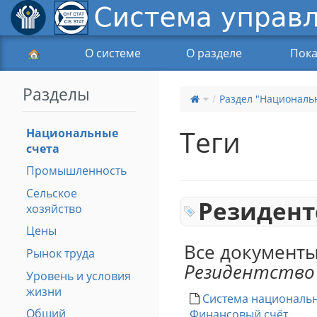
О системе
О разделе
Пока
Разделы
Раздел "Националь
Теги
Национальные
счета
Промышленность
Сельское
Резидент
хозяйство
Цены
Все документы
Рынок труда
Резидентство
Уровень и условия
жизни
Система национальны
Общий
Финансовый счёт