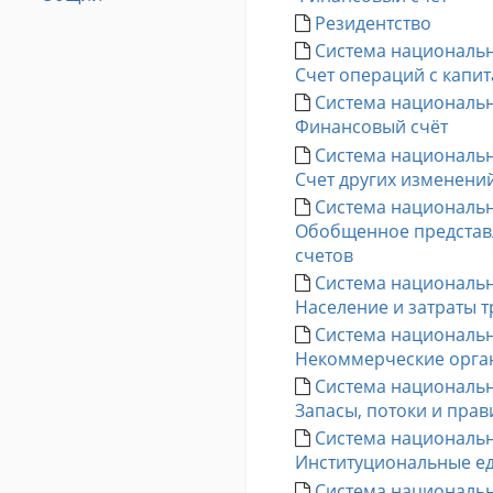
Резидентство
Система национальны
Счет операций с капи
Система национальны
Финансовый счёт
Система национальны
Счет других изменений
Система национальны
Обобщенное представ
счетов
Система национальны
Население и затраты т
Система национальны
Некоммерческие орга
Система национальны
Запасы, потоки и прав
Система национальны
Институциональные е
Система национальны