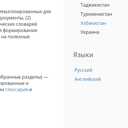
Таджикистан
стематизированных для
Туркменистан
окументы, (2)
Узбекистан
ческих словарей
ля формирования
Украина
и на полезные
Языки
Русский
избранные разделы) —
Английский
рированные и
ми
глоссария
и