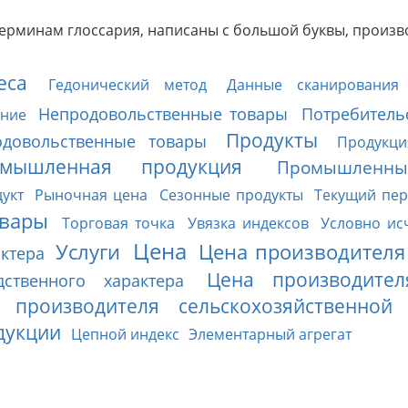
терминам глоссария, написаны с большой буквы, произв
еса
Гедонический метод
Данные сканирования
Непродовольственные товары
Потребитель
ение
Продукты
одовольственные товары
Продукци
мышленная продукция
Промышленн
укт
Рыночная цена
Сезонные продукты
Текущий пе
вары
Торговая точка
Увязка индексов
Условно ис
Цена
Услуги
Цена производителя
ктера
Цена производите
ственного характера
 производителя сельскохозяйственной
дукции
Цепной индекс
Элементарный агрегат