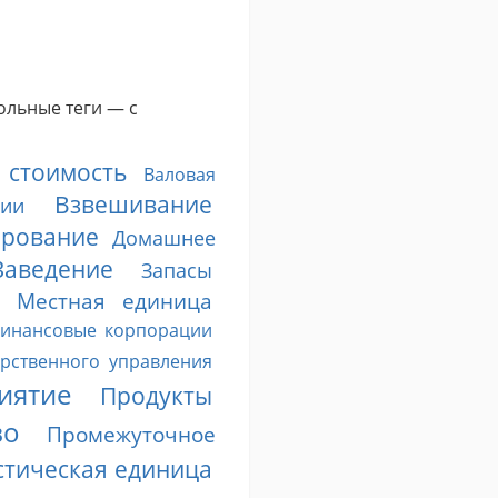
ольные теги — с
 стоимость
Валовая
Взвешивание
ии
ирование
Домашнее
Заведение
Запасы
Местная единица
инансовые корпорации
арственного управления
иятие
Продукты
во
Промежуточное
стическая единица