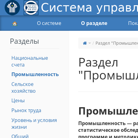
О системе
О разделе
Пок
Разделы
Раздел "Промышле
Раздел
Национальные
счета
"Промышл
Промышленность
Сельское
хозяйство
Цены
Промышле
Рынок труда
Уровень и условия
Промышленность — ра
жизни
статистическое обсле
Общий
программе и методике