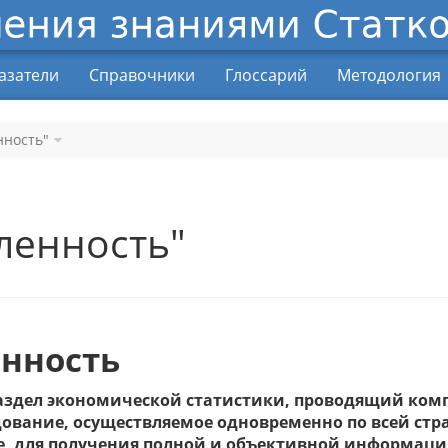
азатели
Справочники
Глоссарий
Методология
нность"
енность"
нность
здел экономической статистики, проводящий ком
дование, осуществляемое одновременно по всей стр
, для получения полной и объективной информации