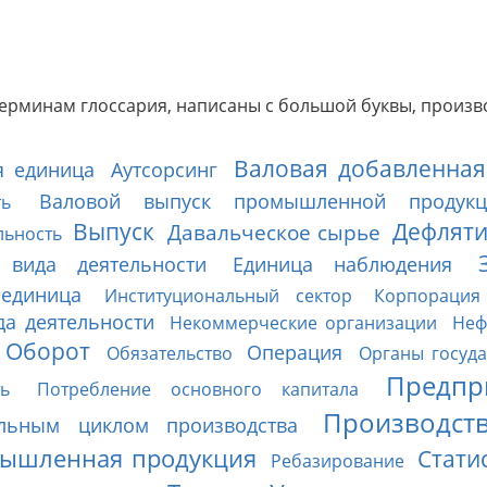
терминам глоссария, написаны с большой буквы, произв
Валовая добавленная
я единица
Аутсорсинг
Валовой выпуск промышленной продукц
сть
Выпуск
Дефлят
Давальческое сырье
льность
 вида деятельности
Единица наблюдения
 единица
Институциональный сектор
Корпорация
да деятельности
Некоммерческие организации
Неф
Оборот
Операция
Обязательство
Органы госуд
Предпр
ь
Потребление основного капитала
Производст
льным циклом производства
ышленная продукция
Стати
Ребазирование