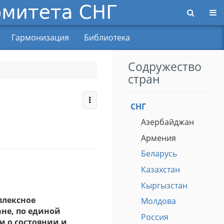
Пер
Гармонизация
Библиотека
Содружество
стран
СНГ
Азербайджан
Армения
Беларусь
Казахстан
Кыргызстан
плексное
Молдова
ане, по единой
Россия
 о состоянии и