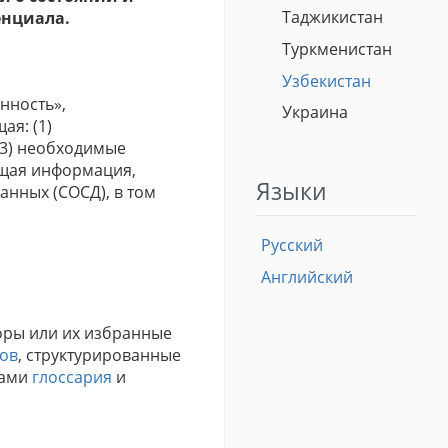
Таджикистан
енциала.
Туркменистан
Узбекистан
нность»,
Украина
я: (1)
(3) необходимые
ующая информация,
Языки
анных (СОСД), в том
Русский
Английский
оры или их избранные
ов
, структурированные
нами
глоссария
и