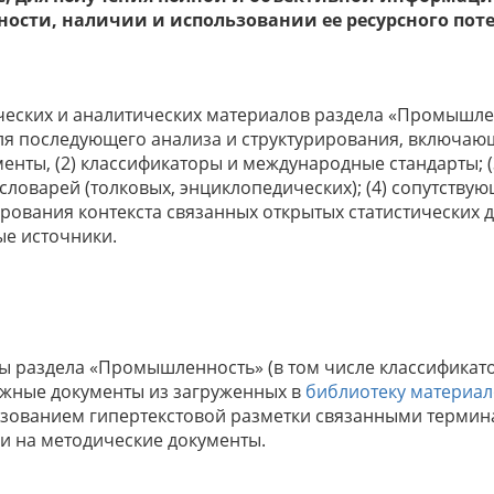
ости, наличии и использовании ее ресурсного пот
ческих и аналитических материалов раздела «Промышле
я последующего анализа и структурирования, включающа
енты, (2) классификаторы и международные стандарты; 
 словарей (толковых, энциклопедических); (4) сопутств
ования контекста связанных открытых статистических д
ые источники.
ы раздела «Промышленность» (в том числе классификат
ажные документы из загруженных в
библиотеку материал
ьзованием гипертекстовой разметки связанными терми
и на методические документы.