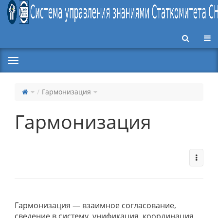
Пер
Гармонизация
Гармонизация
Гармонизация — взаимное согласование,
сведение в систему, унификация, координация,