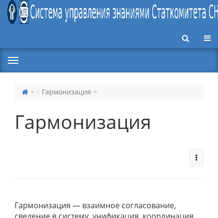
Пер
Гармонизация
Гармонизация
Гармонизация — взаимное согласование,
сведение в систему, унификация, координация,