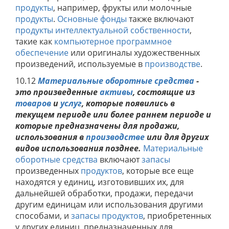
продукты
, например, фрукты или молочные
продукты
.
Основные фонды
также включают
продукты интеллектуальной собственности
,
такие как
компьютерное программное
обеспечение
или оригиналы художественных
произведений, используемые в
производстве
.
10.12
Материальные оборотные средства
-
это произведенные
активы
, состоящие из
товаров
и
услуг
, которые появились в
текущем периоде или более раннем периоде и
которые предназначены для продажи,
использования в
производстве
или для других
видов использования позднее.
Материальные
оборотные средства
включают
запасы
произведенных
продуктов
, которые все еще
находятся у единиц, изготовивших их, для
дальнейшей обработки, продажи, передачи
другим единицам или использования другими
способами, и
запасы
продуктов
, приобретенных
у других единиц, предназначенных для