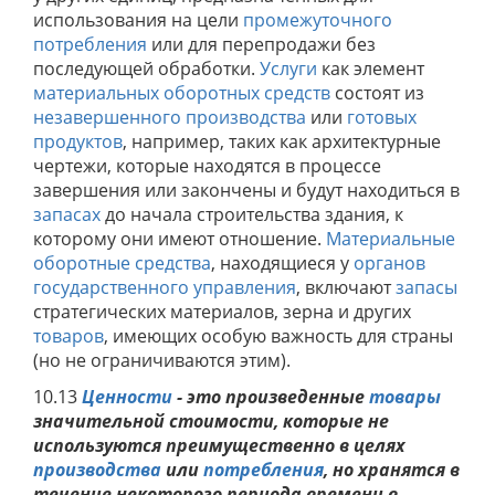
использования на цели
промежуточного
потребления
или для перепродажи без
последующей обработки.
Услуги
как элемент
материальных оборотных средств
состоят из
незавершенного производства
или
готовых
продуктов
, например, таких как архитектурные
чертежи, которые находятся в процессе
завершения или закончены и будут находиться в
запасах
до начала строительства здания, к
которому они имеют отношение.
Материальные
оборотные средства
, находящиеся у
органов
государственного управления
, включают
запасы
стратегических материалов, зерна и других
товаров
, имеющих особую важность для страны
(но не ограничиваются этим).
10.13
Ценности
- это произведенные
товары
значительной стоимости, которые не
используются преимущественно в целях
производства
или
потребления
, но хранятся в
течение некоторого периода
времени в