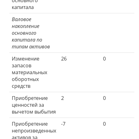
основного
капитала
Валовое
накопление
основного
капитала по
типам активов
Изменение
26
0
запасов
материальных
оборотных
средств
Приобретение
2
0
ценностей за
вычетом выбытия
Приобретение
-7
0
непроизведенных
активов за