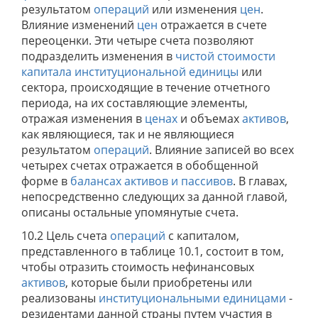
результатом
операций
или изменения
цен
.
Влияние изменений
цен
отражается в счете
переоценки. Эти четыре счета позволяют
подразделить изменения в
чистой стоимости
капитала
институциональной единицы
или
сектора, происходящие в течение отчетного
периода, на их составляющие элементы,
отражая изменения в
ценах
и объемах
активов
,
как являющиеся, так и не являющиеся
результатом
операций
. Влияние записей во всех
четырех счетах отражается в обобщенной
форме в
балансах активов и пассивов
. В главах,
непосредственно следующих за данной главой,
описаны остальные упомянутые счета.
10.2 Цель счета
операций
с капиталом,
представленного в таблице 10.1, состоит в том,
чтобы отразить стоимость нефинансовых
активов
, которые были приобретены или
реализованы
институциональными единицами
-
резидентами данной страны путем участия в