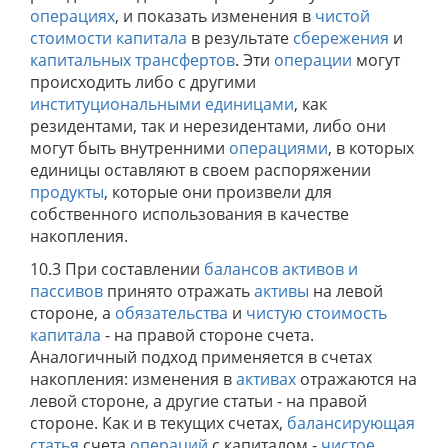
операциях
, и показать изменения в
чистой
стоимости капитала
в результате
сбережения
и
капитальных трансфертов
. Эти
операции
могут
происходить либо с другими
институциональными единицами
, как
резидентами, так и нерезидентами, либо они
могут быть внутренними
операциями
, в которых
единицы оставляют в своем распоряжении
продукты
, которые они произвели для
собственного использования в качестве
накопления.
10.3 При составлении
балансов активов и
пассивов
принято отражать
активы
на левой
стороне, а
обязательства
и
чистую стоимость
капитала
- на правой стороне счета.
Аналогичный подход применяется в счетах
накопления: изменения в
активах
отражаются на
левой стороне, а другие статьи - на правой
стороне. Как и в текущих счетах,
балансирующая
статья
счета
операций
с капиталом -
чистое