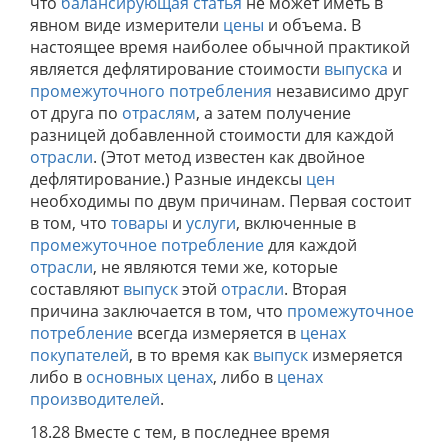
что
балансирующая статья
не может иметь в
явном виде измерители
цены
и объема. В
настоящее время наиболее обычной практикой
является дефлятирование стоимости
выпуска
и
промежуточного потребления
независимо друг
от друга по
отраслям
, а затем получение
разницей добавленной стоимости для каждой
отрасли
. (Этот метод известен как двойное
дефлятирование.) Разные индексы
цен
необходимы по двум причинам. Первая состоит
в том, что
товары
и
услуги
, включенные в
промежуточное потребление
для каждой
отрасли
, не являются теми же, которые
составляют
выпуск
этой
отрасли
. Вторая
причина заключается в том, что
промежуточное
потребление
всегда измеряется в
ценах
покупателей
, в то время как
выпуск
измеряется
либо в
основных ценах
, либо в
ценах
производителей
.
18.28 Вместе с тем, в последнее время