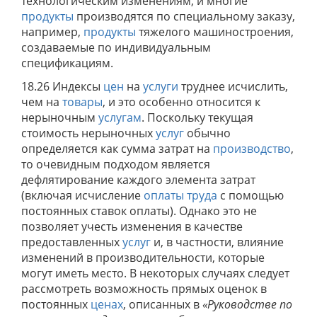
технологическим изменениям, и многие
продукты
производятся по специальному заказу,
например,
продукты
тяжелого машиностроения,
создаваемые по индивидуальным
спецификациям.
18.26 Индексы
цен
на
услуги
труднее исчислить,
чем на
товары
, и это особенно относится к
нерыночным
услугам
. Поскольку текущая
стоимость нерыночных
услуг
обычно
определяется как сумма затрат на
производство
,
то очевидным подходом является
дефлятирование каждого элемента затрат
(включая исчисление
оплаты труда
с помощью
постоянных ставок оплаты). Однако это не
позволяет учесть изменения в качестве
предоставленных
услуг
и, в частности, влияние
изменений в производительности, которые
могут иметь место. В некоторых случаях следует
рассмотреть возможность прямых оценок в
постоянных
ценах
, описанных в
«Руководстве по