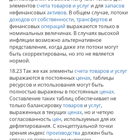
элементов
счета товаров и услуг
и для
запасов
нефинансовых
активов
. В общем случае, потоки
доходов от собственности
,
трансфертов
и
финансовых
операций
выражаются только в
номинальных величинах. В случаях высокой
инфляции возможно альтернативное
представление, когда даже эти потоки могут
быть скорректированы, но это не является
нормой.
18.23 Так же как элементы
счета товаров и услуг
выражаются в постоянных
ценах
, таблицы
ресурсов и использования могут быть
полностью выражены в постоянных
ценах
.
Составление таких таблиц обеспечивает не
только балансировку
товаров
и
услуг
,
выраженных в текущих
ценах
, но и четкую
согласованность
цен
, используемых для их
дефлятирования. С концептуальной точки
зрения индекс
производства
должен быть
связан со взвешенным индексом