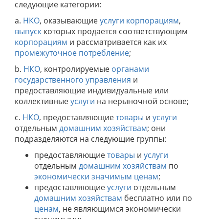
следующие категории:
a.
НКО
, оказывающие
услуги
корпорациям
,
выпуск
которых продается соответствующим
корпорациям
и рассматривается как их
промежуточное потребление
;
b.
НКО
, контролируемые
органами
государственного управления
и
предоставляющие индивидуальные или
коллективные
услуги
на нерыночной основе;
c.
НКО
, предоставляющие
товары
и
услуги
отдельным
домашним хозяйствам
; они
подразделяются на следующие группы:
предоставляющие
товары
и
услуги
отдельным
домашним хозяйствам
по
экономически значимым ценам
;
предоставляющие
услуги
отдельным
домашним хозяйствам
бесплатно или по
ценам
, не являющимся экономически