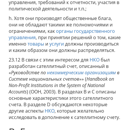
управления, требований к отчетности, участия в
политической деятельности и т.п.;
h. Хотя они производят общественные блага,
они не обладают такими же полномочиями и
ограничениями, как
органы государственного
управления
, при принятии решений о том, какие
именно
товары
и
услуги
должны производиться
и каким образом они должны распределяться.
23.12 В связи с этим интересом для
НКО
был
разработан сателлитный счет, описанный в
«
Руководстве по
некоммерческим организациям
в
Системе национальных счетов
»» (
Handbook on
Non-Profit Institutions in the System of National
Accounts
) (ООН, 2003). В разделах B и C описаны
основные характеристики этого сателлитного
счета. В разделе D обсуждаются некоторые
другие аспекты
НКО
, которые желательно
исследовать в дополнение к сателлитному счету.