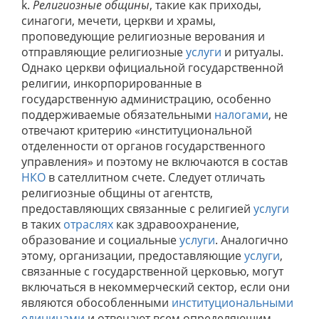
k.
Религиозные общины
, такие как приходы,
синагоги, мечети, церкви и храмы,
проповедующие религиозные верования и
отправляющие религиозные
услуги
и ритуалы.
Однако церкви официальной государственной
религии, инкорпорированные в
государственную администрацию, особенно
поддерживаемые обязательными
налогами
, не
отвечают критерию «институциональной
отделенности от органов государственного
управления» и поэтому не включаются в состав
НКО
в сателлитном счете. Следует отличать
религиозные общины от агентств,
предоставляющих связанные с религией
услуги
в таких
отраслях
как здравоохранение,
образование и социальные
услуги
. Аналогично
этому, организации, предоставляющие
услуги
,
связанные с государственной церковью, могут
включаться в некоммерческий сектор, если они
являются обособленными
институциональными
единицами
и отвечают всем определяющим