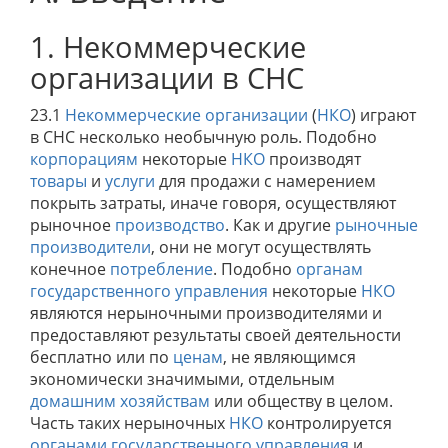
1. Некоммерческие
организации в СНС
23.1
Некоммерческие организации
(
НКО
) играют
в СНС несколько необычную роль. Подобно
корпорациям
некоторые
НКО
производят
товары
и
услуги
для продажи с намерением
покрыть затраты, иначе говоря, осуществляют
рыночное
производство
. Как и другие
рыночные
производители
, они не могут осуществлять
конечное
потребление
. Подобно
органам
государственного управления
некоторые
НКО
являются нерыночными производителями и
предоставляют результаты своей деятельности
бесплатно или по
ценам
, не являющимся
экономически значимыми, отдельным
домашним хозяйствам
или обществу в целом.
Часть таких нерыночных
НКО
контролируется
органами государственного управления
и