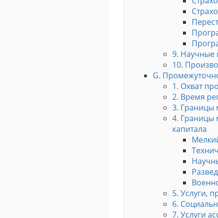
Страхо
Страх
Перес
Прогр
Прогр
9. Научные
10. Произв
G. Промежуточн
1. Охват п
2. Время р
3. Границы
4. Границы
капитала
Мелки
Технич
Научны
Развед
Военн
5. Услуги,
6. Социаль
7. Услуги 