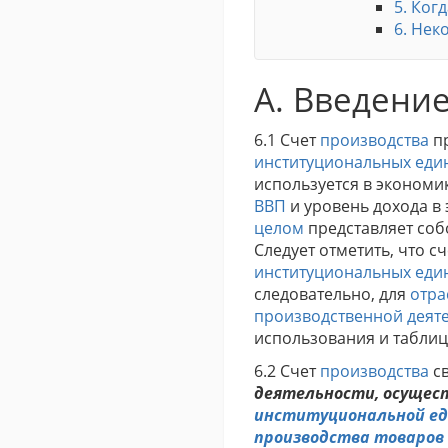
5. Ког
6. Не
A. Введени
6.1 Счет
производства
пр
институциональных еди
используется в экономи
ВВП
и уровень дохода в 
целом
представляет соб
Следует отметить, что с
институциональных еди
следовательно, для
отра
производственной деят
использования и таблиц
6.2 Счет
производства
св
деятельности, осущес
институциональной е
производства
товаров