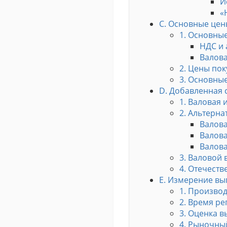
И
«
С. Основные цен
1. Основны
НДС и
Валова
2. Цены по
3. Основны
D. Добавленная 
1. Валовая 
2. Альтерн
Валова
Валова
Валова
3. Валовой 
4. Отечест
Е. Измерение вы
1. Производ
2. Время р
3. Оценка в
4. Рыночны