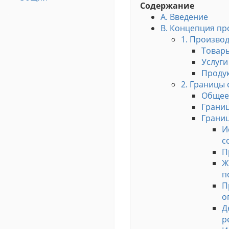
Содержание
A. Введение
В. Концепция пр
1. Производ
Товар
Услуги
Продук
2. Границы
Общее
Границ
Границ
И
с
П
Ж
п
П
о
Д
р