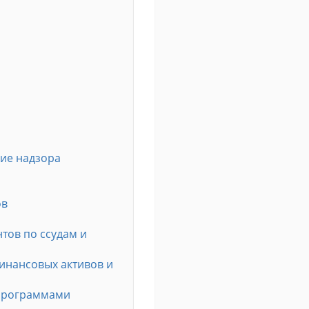
ние надзора
ов
тов по ссудам и
инансовых активов и
 программами