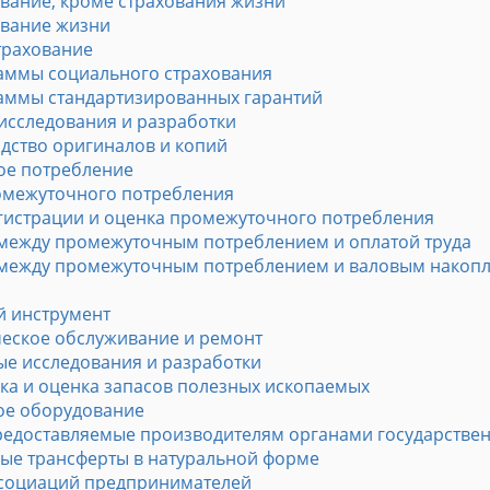
вание, кроме страхования жизни
ование жизни
трахование
аммы социального страхования
аммы стандартизированных гарантий
 исследования и разработки
одство оригиналов и копий
ое потребление
ромежуточного потребления
егистрации и оценка промежуточного потребления
 между промежуточным потреблением и оплатой труда
 между промежуточным потреблением и валовым накоп
й инструмент
еское обслуживание и ремонт
е исследования и разработки
ка и оценка запасов полезных ископаемых
ое оборудование
 предоставляемые производителям органами государстве
ные трансферты в натуральной форме
ассоциаций предпринимателей