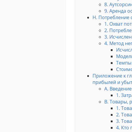
8. Аутсорси
9. Аренда 
H. Потребление 
1. Охват по
2. Потребл
3. Исчисле
4. Метод н
Исчисл
Модел
Темпы 
Стоимо
Приложение к гл
прибылей и убы
А. Введение
1. Зат
В. Товары, 
1. Тов
2. Тов
3. Тов
4. Кто