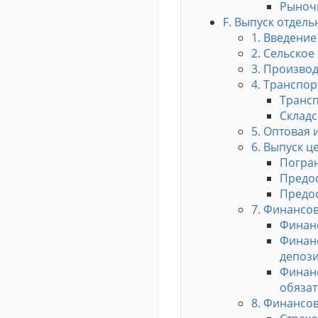
Рыноч
F. Выпуск отдел
1. Введение
2. Сельское
3. Произво
4. Транспор
Транс
Складс
5. Оптовая 
6. Выпуск ц
Погран
Предо
Предо
7. Финансов
Финанс
Финанс
депоз
Финанс
обязат
8. Финансо