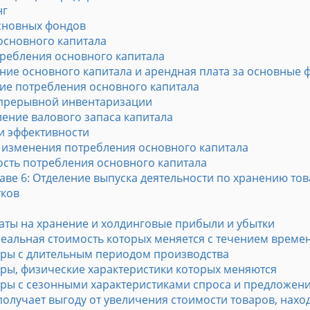
нг
основных фондов
основного капитала
требления основного капитала
ение основного капитала и арендная плата за основные 
ние потребления основного капитала
епрерывной инвентаризации
ение валового запаса капитала
и эффективности
изменения потребления основного капитала
сть потребления основного капитала
аве 6: Отделение выпуска деятельности по хранению то
тков
раты на хранение и холдинговые прибыли и убытки
реальная стоимость которых меняется с течением време
ары с длительным периодом производства
ары, физические характеристики которых меняются
ары с сезонными характеристиками спроса и предложен
 получает выгоду от увеличения стоимости товаров, нахо