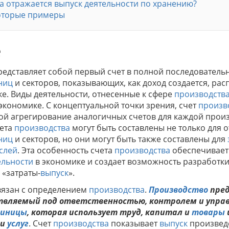
да отражается выпуск деятельности по хранению?
которые примеры
е
едставляет собой первый счет в полной последовательн
ниц
и секторов, показывающих, как доход создается, рас
ке. Виды деятельности, отнесенные к сфере
производств
экономике. С концептуальной точки зрения, счет
произв
ой агрегирование аналогичных счетов для каждой прои
чета
производства
могут быть составлены не только для 
ниц
и секторов, но они могут быть также составлены для
слей
. Эта особенность счета
производства
обеспечивает
ельности
в экономике и создает возможность разработки
 «затраты-
выпуск
».
язан с определением
производства
.
Производство
пред
твляемый под ответственностью, контролем и упра
диницы
, которая использует труд, капитал и
товары
и
услуг
. Счет
производства
показывает
выпуск
произве