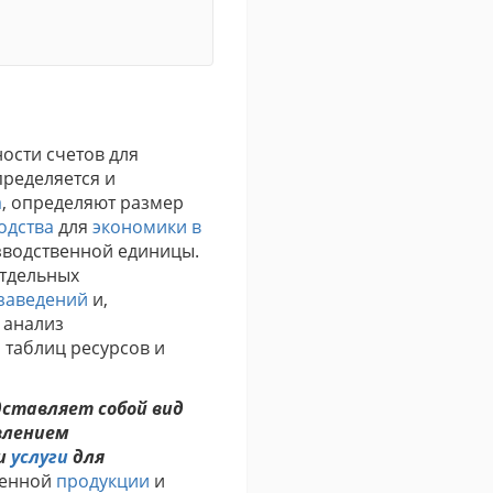
ости счетов для
пределяется и
а
, определяют размер
одства
для
экономики в
зводственной единицы.
отдельных
заведений
и,
 анализ
 таблиц ресурсов и
ставляет собой вид
влением
и
услуги
для
денной
продукции
и