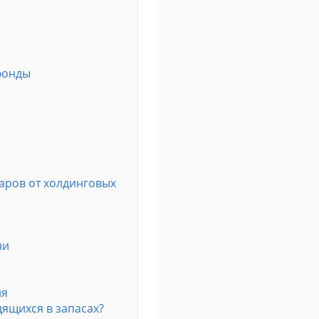
фонды
варов от холдинговых
ни
ия
дящихся в запасах?