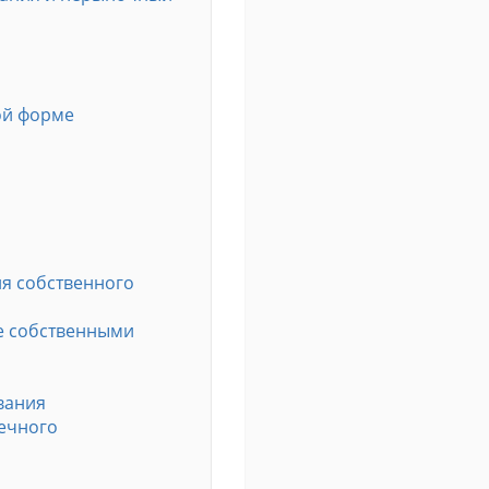
ой форме
я собственного
е собственными
вания
нечного