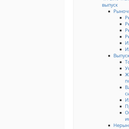
выпуск
Рыноч
Р
Р
Р
Р
И
И
Выпуск
Т
У
Ж
п
В
с
И
П
О
и
Нерын