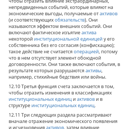
чтобы отразить влияние экстраординарных,
непредвиденных событий, которые влияют на
экономические выгоды, получаемые от
активов
(и соответствующих
обязательств
). Они
называются эффектом внешних событий. Они
включают фактическое изъятие
актива
некоторой
институциональной единицей
у его
собственника без его согласия (конфискацию);
такое действие не считается
операцией
, потому
что в нем отсутствует элемент обоюдной
договоренности. Они также включают события, в
результате которых разрушаются
активы
,
например, стихийные бедствия или войны.
12.10 Третья функция счета заключается в том,
чтобы отразить изменения в классификациях
институциональных единиц
и
активов
и в
структуре
институциональных единиц
.
12.11 Три следующих раздела рассматривают
вначале отражение экономического появления
и исчезновения
активов
, затем влияние